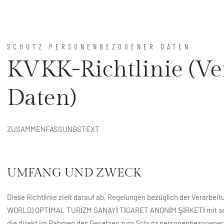
SCHUTZ PERSONENBEZOGENER DATEN
KVKK-Richtlinie (Ve
Daten)
ZUSAMMENFASSUNGSTEXT
UMFANG UND ZWECK
Diese Richtlinie zielt darauf ab, Regelungen bezüglich der Verarbe
WORLD) OPTİMAL TURİZM SANAYİ TİCARET ANONİM ŞİRKETİ mit seinen 
die direkt im Rahmen des Gesetzes zum Schutz personenbezogener D