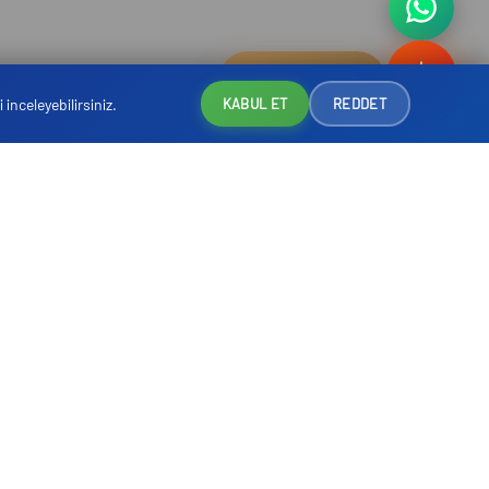
Rezervasyon
ni inceleyebilirsiniz.
KABUL ET
REDDET